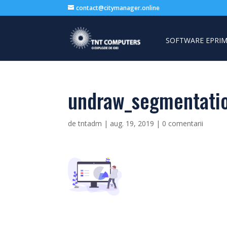
contact@citymanager.online
SOFTWARE EPRIM
undraw_segmentati
de
tntadm
|
aug. 19, 2019
|
0 comentarii