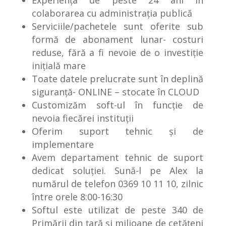
Experiența de peste 24 ani în
colaborarea cu administrația publică
Serviciile/pachetele sunt oferite sub
formă de abonament lunar- costuri
reduse, fără a fi nevoie de o investiție
inițială mare
Toate datele prelucrate sunt în deplină
siguranță- ONLINE – stocate în CLOUD
Customizăm soft-ul în funcție de
nevoia fiecărei instituții
Oferim suport tehnic și de
implementare
Avem departament tehnic de suport
dedicat soluției. Sună-l pe Alex la
numărul de telefon 0369 10 11 10, zilnic
între orele 8:00-16:30
Softul este utilizat de peste 340 de
Primării din țară și milioane de cetățeni