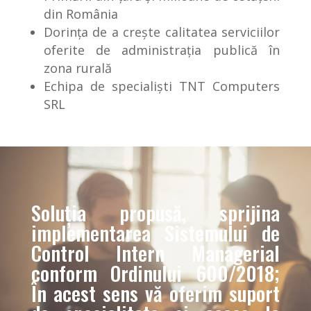
din România
Dorința de a crește calitatea serviciilor
oferite de administrația publică în
zona rurală
Echipa de specialiști TNT Computers
SRL
Soluția propusă, sprijina
implementarea Sistemului de
Control Intern Managerial
conform Ordinului 600/2018;
În acest sens vă oferim suport